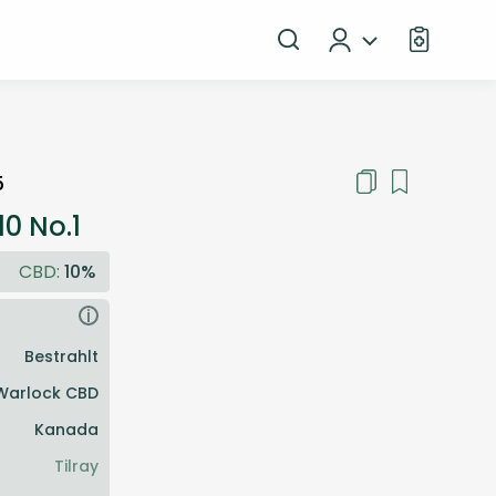
5
10 No.1
CBD:
10%
i
Bestrahlt
Warlock CBD
Kanada
Tilray