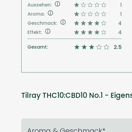
i
1
Aussehen:
i
1
Aroma:
i
4
Geschmack:
i
4
Effekt:
2.5
Gesamt:
Tilray THC10:CBD10 No.1 - Eige
Aroma & Geschmack*