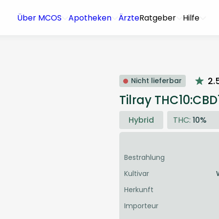
Über MCOS
Apotheken
Ärzte
Ratgeber
Hilfe
2.
Nicht lieferbar
Tilray THC10:CBD
Hybrid
THC:
10%
Bestrahlung
Kultivar
Herkunft
Importeur