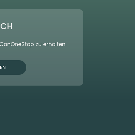
ICH
dCanOneStop zu erhalten.
EN