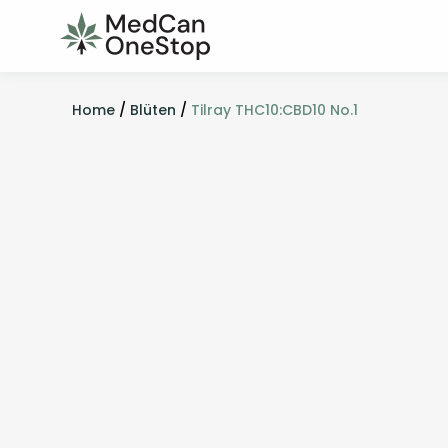
Home
/
Blüten
/
Tilray THC10:CBD10 No.1