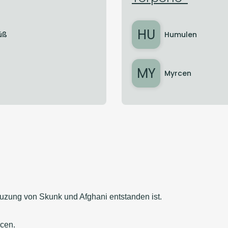
HU
üß
Humulen
MY
Myrcen
euzung von Skunk und Afghani entstanden ist.
cen.