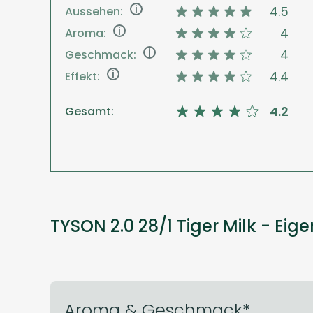
i
4.5
Aussehen:
i
4
Aroma:
i
4
Geschmack:
i
4.4
Effekt:
4.2
Gesamt:
TYSON 2.0 28/1 Tiger Milk - Eig
Aroma & Geschmack*