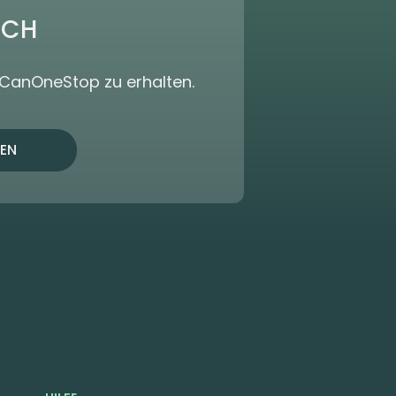
ICH
dCanOneStop zu erhalten.
EN