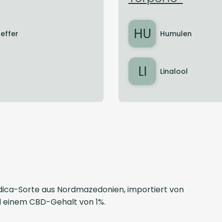
HU
feffer
Humulen
LI
Linalool
 Indica-Sorte aus Nordmazedonien, importiert von
 einem CBD-Gehalt von 1%.