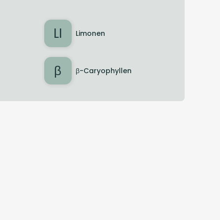
LI
Limonen
β
β-Caryophyllen