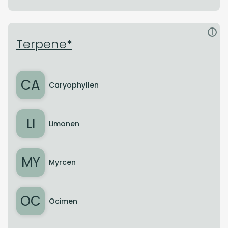
i
Terpene*
CA
Caryophyllen
LI
Limonen
MY
Myrcen
OC
Ocimen