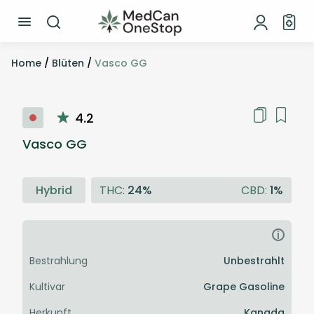
Home
/
Blüten
/
Vasco GG
4.2
Vasco GG
Hybrid
THC:
24%
CBD:
1%
i
Bestrahlung
Unbestrahlt
Kultivar
Grape Gasoline
Herkunft
Kanada