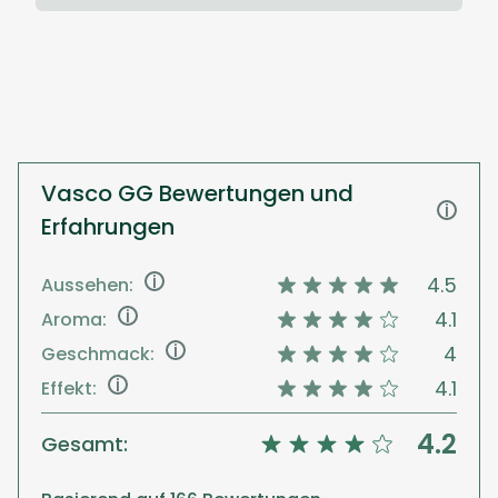
Vasco GG Bewertungen und
i
Erfahrungen
i
4.5
Aussehen:
i
4.1
Aroma:
i
4
Geschmack:
i
4.1
Effekt:
4.2
Gesamt: