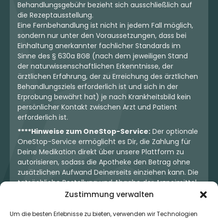
Behandlungsgebühr bezieht sich ausschließlich auf
die Rezeptausstellung.
Eine Fernbehandlung ist nicht in jedem Fall möglich,
sondern nur unter den Voraussetzungen, dass bei
Einhaltung anerkannter fachlicher Standards im
Sinne des § 630a BGB (nach dem jeweiligen Stand
der naturwissenschaftlichen Erkenntnisse, der
ärztlichen Erfahrung, der zu Erreichung des ärztlichen
Behandlungsziels erforderlich ist und sich in der
Erprobung bewährt hat) je nach Krankheitsbild kein
persönlicher Kontakt zwischen Arzt und Patient
erforderlich ist.
****Hinweise zum OneStop-Service:
Der optionale
OneStop-Service ermöglicht es Dir, die Zahlung für
Deine Medikation direkt über unsere Plattform zu
autorisieren, sodass die Apotheke den Betrag ohne
zusätzlichen Aufwand Deinerseits einziehen kann. Die
tatsächliche Bestellung und Abgabe der Arzneimittel
erfolgt jedoch ausschließlich über die jeweilige
Zustimmung verwalten
Apotheke. Der Kaufvertrag entsteht stets zwischen
Dir und der Apotheke. Unser OneStop-Service stellt
Um die besten Erlebnisse zu bieten, verwenden wir Technologien