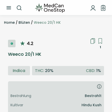
Home
/
Blüten
/
Weeco 20/1 HK
4.2
1
Weeco 20/1 HK
Indica
THC:
20%
CBD:
1%
i
Bestrahlung
Bestrahlt
Kultivar
Hindu Kush