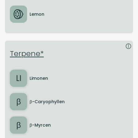
Lemon
i
Terpene*
LI
Limonen
β
β-Caryophyllen
β
β-Myrcen