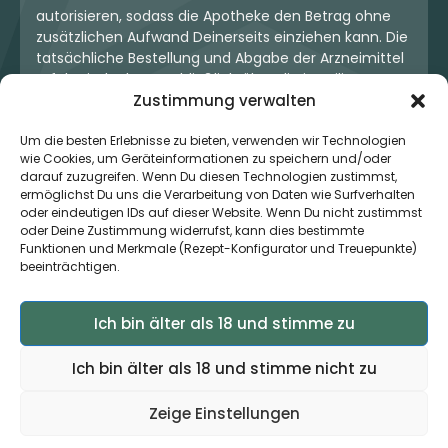
autorisieren, sodass die Apotheke den Betrag ohne
zusätzlichen Aufwand Deinerseits einziehen kann. Die
tatsächliche Bestellung und Abgabe der Arzneimittel
erfolgt jedoch ausschließlich über die jeweilige
Apotheke. Der Kaufvertrag entsteht stets zwischen
Zustimmung verwalten
Dir und der Apotheke. Unser OneStop-Service stellt
kein pharmazeutisches Angebot dar, sondern dient
Um die besten Erlebnisse zu bieten, verwenden wir Technologien
wie Cookies, um Geräteinformationen zu speichern und/oder
lediglich der komfortablen Zahlungsabwicklung. Die
darauf zuzugreifen. Wenn Du diesen Technologien zustimmst,
Nutzung ist freiwillig und hat keinerlei Einfluss auf die
ermöglichst Du uns die Verarbeitung von Daten wie Surfverhalten
ärztliche Therapieentscheidung oder die Wahl der
oder eindeutigen IDs auf dieser Website. Wenn Du nicht zustimmst
verschriebenen Medikation. Apotheken sind rechtlich
oder Deine Zustimmung widerrufst, kann dies bestimmte
unabhängig und unterliegen den gesetzlichen
Funktionen und Merkmale (Rezept-Konfigurator und Treuepunkte)
Vorgaben zur Arzneimittelabgabe.
beeinträchtigen.
Ich bin älter als 18 und stimme zu
© 2026 MedCanOneStop (MCOS GmbH) - Alle Rechte
vorbehalten.
Ich bin älter als 18 und stimme nicht zu
Zeige Einstellungen