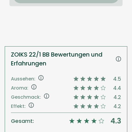
ZOIKS 22/1 BB Bewertungen und
i
Erfahrungen
i
4.5
Aussehen:
i
4.4
Aroma:
i
4.2
Geschmack:
i
4.2
Effekt:
4.3
Gesamt: