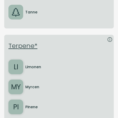
Tanne
i
Terpene*
LI
Limonen
MY
Myrcen
PI
Pinene