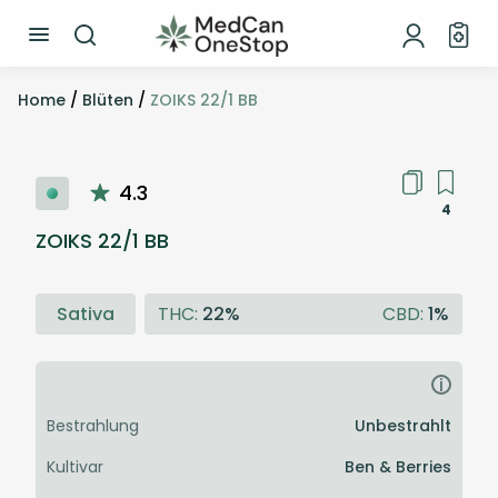
Home
/
Blüten
/
ZOIKS 22/1 BB
4.3
4
ZOIKS 22/1 BB
Sativa
THC:
22%
CBD:
1%
i
Bestrahlung
Unbestrahlt
Kultivar
Ben & Berries