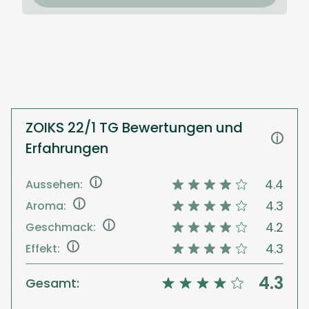
ZOIKS 22/1 TG Bewertungen und
i
Erfahrungen
i
4.4
Aussehen:
i
4.3
Aroma:
i
4.2
Geschmack:
i
4.3
Effekt:
4.3
Gesamt: