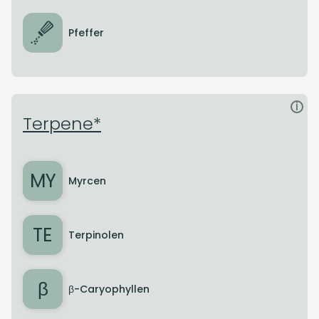
Pfeffer
i
Terpene*
MY
Myrcen
TE
Terpinolen
β
β-Caryophyllen