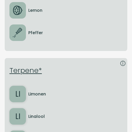
Lemon
Pfeffer
i
Terpene*
LI
Limonen
LI
Linalool