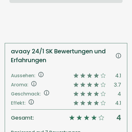
avaay 24/1 SK Bewertungen und
i
Erfahrungen
i
4.1
Aussehen:
i
3.7
Aroma:
i
4
Geschmack:
i
4.1
Effekt:
4
Gesamt: