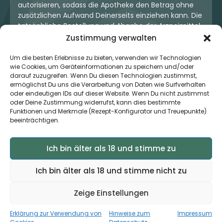
autorisieren, sodass die Apotheke den Betrag ohne
zusätzlichen Aufwand Deinerseits einziehen kann. Die
tatsächliche Bestellung und Abgabe der Arzneimittel
erfolgt jedoch ausschließlich über die jeweilige
Zustimmung verwalten
Apotheke. Der Kaufvertrag entsteht stets zwischen
Dir und der Apotheke. Unser OneStop-Service stellt
Um die besten Erlebnisse zu bieten, verwenden wir Technologien
wie Cookies, um Geräteinformationen zu speichern und/oder
kein pharmazeutisches Angebot dar, sondern dient
darauf zuzugreifen. Wenn Du diesen Technologien zustimmst,
lediglich der komfortablen Zahlungsabwicklung. Die
ermöglichst Du uns die Verarbeitung von Daten wie Surfverhalten
Nutzung ist freiwillig und hat keinerlei Einfluss auf die
oder eindeutigen IDs auf dieser Website. Wenn Du nicht zustimmst
ärztliche Therapieentscheidung oder die Wahl der
oder Deine Zustimmung widerrufst, kann dies bestimmte
verschriebenen Medikation. Apotheken sind rechtlich
Funktionen und Merkmale (Rezept-Konfigurator und Treuepunkte)
unabhängig und unterliegen den gesetzlichen
beeinträchtigen.
Vorgaben zur Arzneimittelabgabe.
Ich bin älter als 18 und stimme zu
© 2026 MedCanOneStop (MCOS GmbH) - Alle Rechte
Ich bin älter als 18 und stimme nicht zu
vorbehalten.
Zeige Einstellungen
Erklärung zur Verwendung von
Hinweise zum
Impressum
×
Zur App ›
Jetzt auch als App verfügbar