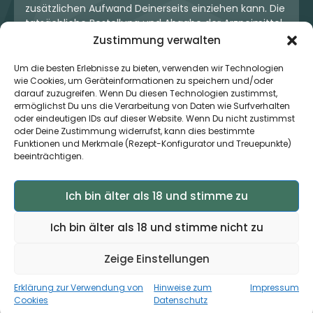
zusätzlichen Aufwand Deinerseits einziehen kann. Die
tatsächliche Bestellung und Abgabe der Arzneimittel
erfolgt jedoch ausschließlich über die jeweilige
Zustimmung verwalten
Apotheke. Der Kaufvertrag entsteht stets zwischen
Dir und der Apotheke. Unser OneStop-Service stellt
Um die besten Erlebnisse zu bieten, verwenden wir Technologien
kein pharmazeutisches Angebot dar, sondern dient
wie Cookies, um Geräteinformationen zu speichern und/oder
darauf zuzugreifen. Wenn Du diesen Technologien zustimmst,
lediglich der komfortablen Zahlungsabwicklung. Die
ermöglichst Du uns die Verarbeitung von Daten wie Surfverhalten
Nutzung ist freiwillig und hat keinerlei Einfluss auf die
oder eindeutigen IDs auf dieser Website. Wenn Du nicht zustimmst
ärztliche Therapieentscheidung oder die Wahl der
oder Deine Zustimmung widerrufst, kann dies bestimmte
verschriebenen Medikation. Apotheken sind rechtlich
Funktionen und Merkmale (Rezept-Konfigurator und Treuepunkte)
unabhängig und unterliegen den gesetzlichen
beeinträchtigen.
Vorgaben zur Arzneimittelabgabe.
Ich bin älter als 18 und stimme zu
© 2026 MedCanOneStop (MCOS GmbH) - Alle Rechte
Ich bin älter als 18 und stimme nicht zu
vorbehalten.
Zeige Einstellungen
Erklärung zur Verwendung von
Hinweise zum
Impressum
×
Zur App ›
Jetzt auch als App verfügbar
Cookies
Datenschutz