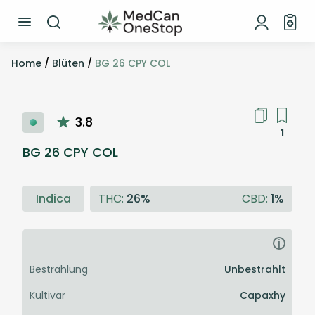
Home
/
Blüten
/
BG 26 CPY COL
3.8
1
BG 26 CPY COL
Indica
THC:
26%
CBD:
1%
i
Bestrahlung
Unbestrahlt
Kultivar
Capaxhy