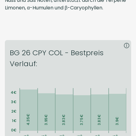
Nuss und Süß Noten, unterstützt durch die Terpene
Limonen, α-Humulen und β-Caryophyllen.
i
BG 26 CPY COL - Bestpreis
Verlauf: