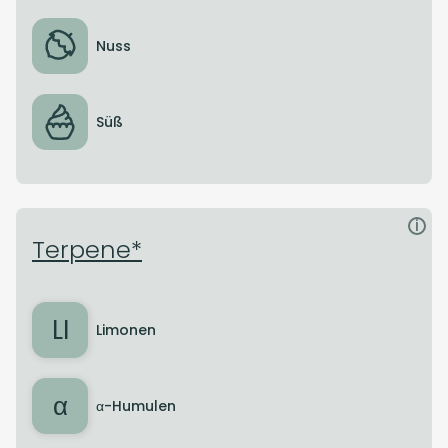
Nuss
Süß
i
Terpene*
LI
Limonen
α
α-Humulen