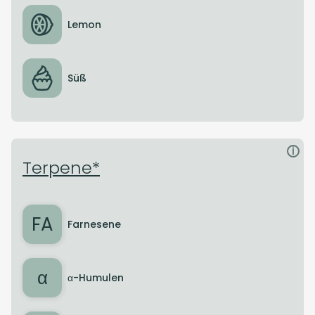
Lemon
Süß
i
Terpene*
FA
Farnesene
α
α-Humulen