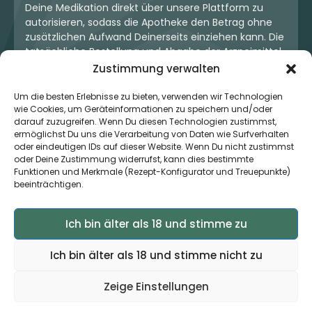
Deine Medikation direkt über unsere Plattform zu
autorisieren, sodass die Apotheke den Betrag ohne
zusätzlichen Aufwand Deinerseits einziehen kann. Die
tatsächliche Bestellung und Abgabe der Arzneimittel
erfolgt jedoch ausschließlich über die jeweilige
Zustimmung verwalten
Apotheke. Der Kaufvertrag entsteht stets zwischen
Dir und der Apotheke. Unser OneStop-Service stellt
Um die besten Erlebnisse zu bieten, verwenden wir Technologien
wie Cookies, um Geräteinformationen zu speichern und/oder
kein pharmazeutisches Angebot dar, sondern dient
darauf zuzugreifen. Wenn Du diesen Technologien zustimmst,
lediglich der komfortablen Zahlungsabwicklung. Die
ermöglichst Du uns die Verarbeitung von Daten wie Surfverhalten
Nutzung ist freiwillig und hat keinerlei Einfluss auf die
oder eindeutigen IDs auf dieser Website. Wenn Du nicht zustimmst
ärztliche Therapieentscheidung oder die Wahl der
oder Deine Zustimmung widerrufst, kann dies bestimmte
verschriebenen Medikation. Apotheken sind rechtlich
Funktionen und Merkmale (Rezept-Konfigurator und Treuepunkte)
unabhängig und unterliegen den gesetzlichen
beeinträchtigen.
Vorgaben zur Arzneimittelabgabe.
Ich bin älter als 18 und stimme zu
© 2026 MedCanOneStop (MCOS GmbH) - Alle Rechte
Ich bin älter als 18 und stimme nicht zu
vorbehalten.
Zeige Einstellungen