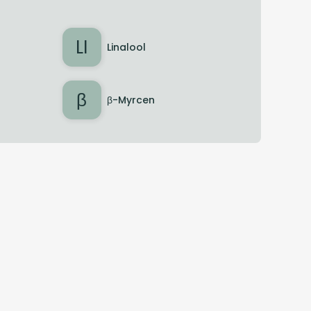
LI
Linalool
β
β-Myrcen