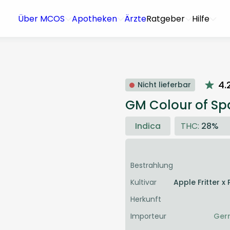
Über MCOS
Apotheken
Ärzte
Ratgeber
Hilfe
4.
Nicht lieferbar
GM Colour of Sp
Indica
THC:
28%
Bestrahlung
Kultivar
Apple Fritter x
Herkunft
Importeur
Ger