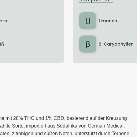
LI
loral
Limonen
β
üß
β-Caryophyllen
Sorte mit 28% THC und 1% CBD, basierend auf der Kreuzung
rahlte Sorte, importiert aus Südafrika von German Medical,
alen, zitronigen und süßen Noten, unterstützt durch Terpene