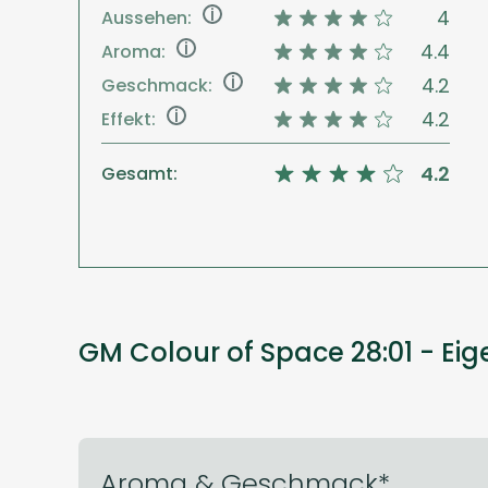
i
4
Aussehen:
i
4.4
Aroma:
i
4.2
Geschmack:
i
4.2
Effekt:
4.2
Gesamt:
GM Colour of Space 28:01 - Ei
Aroma & Geschmack*