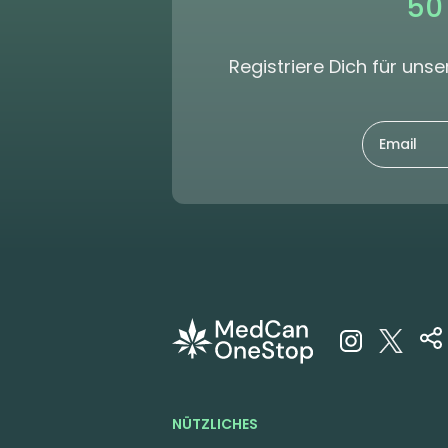
50
Registriere Dich für un
NÜTZLICHES