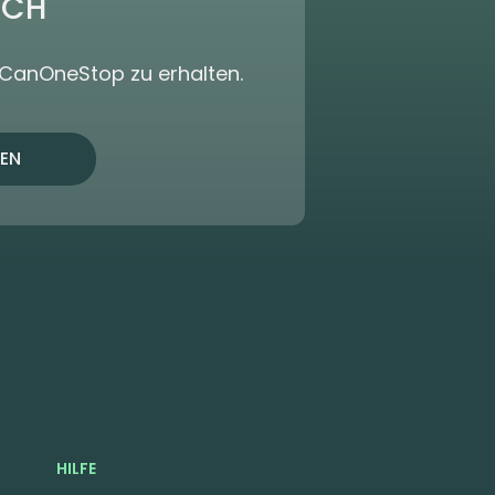
ICH
dCanOneStop zu erhalten.
EN
HILFE