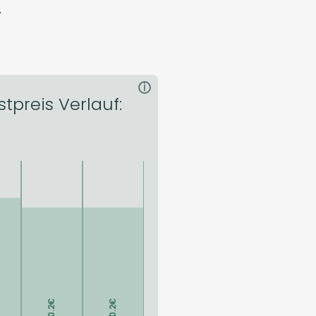
.
i
tpreis Verlauf: