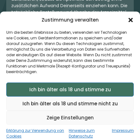
zusätzlichen Aufwand Deinerseits einziehen kann. Die
tatsächliche Bestellung und Abgabe der Arzneimittel
erfolgt jedoch ausschließlich über die jeweilige
Zustimmung verwalten
Apotheke. Der Kaufvertrag entsteht stets zwischen
Dir und der Apotheke. Unser OneStop-Service stellt
Um die besten Erlebnisse zu bieten, verwenden wir Technologien
kein pharmazeutisches Angebot dar, sondern dient
wie Cookies, um Geräteinformationen zu speichern und/oder
darauf zuzugreifen. Wenn Du diesen Technologien zustimmst,
lediglich der komfortablen Zahlungsabwicklung. Die
ermöglichst Du uns die Verarbeitung von Daten wie Surfverhalten
Nutzung ist freiwillig und hat keinerlei Einfluss auf die
oder eindeutigen IDs auf dieser Website. Wenn Du nicht zustimmst
ärztliche Therapieentscheidung oder die Wahl der
oder Deine Zustimmung widerrufst, kann dies bestimmte
verschriebenen Medikation. Apotheken sind rechtlich
Funktionen und Merkmale (Rezept-Konfigurator und Treuepunkte)
unabhängig und unterliegen den gesetzlichen
beeinträchtigen.
Vorgaben zur Arzneimittelabgabe.
Ich bin älter als 18 und stimme zu
© 2026 MedCanOneStop (MCOS GmbH) - Alle Rechte
Ich bin älter als 18 und stimme nicht zu
vorbehalten.
Zeige Einstellungen
Erklärung zur Verwendung von
Hinweise zum
Impressum
×
Zur App ›
Jetzt auch als App verfügbar
Cookies
Datenschutz