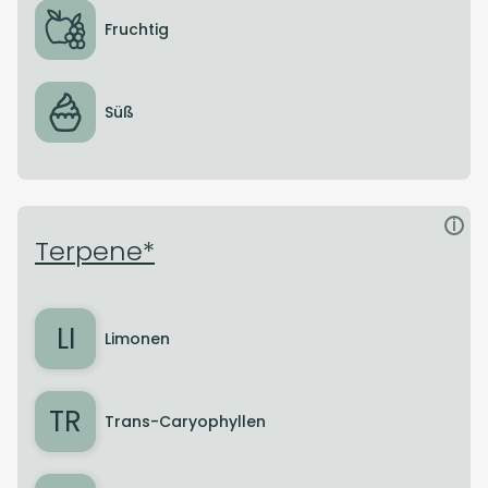
Fruchtig
Süß
i
Terpene*
LI
Limonen
TR
Trans-Caryophyllen