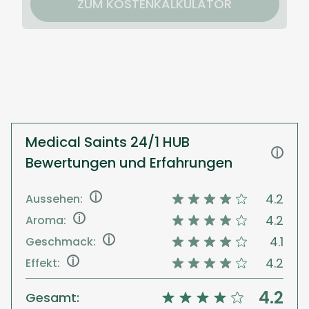
ZUM KOSTENKALKULATOR
Medical Saints 24/1 HUB
i
Bewertungen und Erfahrungen
i
4.2
Aussehen:
i
4.2
Aroma:
i
4.1
Geschmack:
i
4.2
Effekt:
4.2
Gesamt: