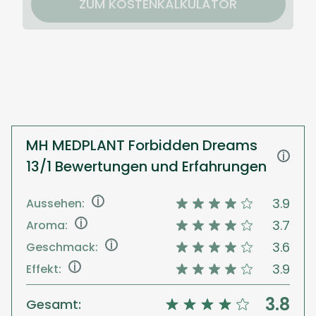
ZUM KOSTENKALKULATOR
MH MEDPLANT Forbidden Dreams
i
13/1 Bewertungen und Erfahrungen
i
3.9
Aussehen:
i
3.7
Aroma:
i
3.6
Geschmack:
i
3.9
Effekt:
3.8
Gesamt: