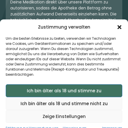
Deine Medikation direkt über unsere Plattform zu
autorisieren, sodass die Apotheke den Betrag ohne
zusätzlichen Aufwand Deinerseits einziehen kann. Die
tatsächliche Bestellung und Abgabe der Arzneimittel
erfolgt jedoch ausschließlich über die jeweilige
Zustimmung verwalten
Apotheke. Der Kaufvertrag entsteht stets zwischen
Dir und der Apotheke. Unser OneStop-Service stellt
Um die besten Erlebnisse zu bieten, verwenden wir Technologien
kein pharmazeutisches Angebot dar, sondern dient
wie Cookies, um Geräteinformationen zu speichern und/oder
darauf zuzugreifen. Wenn Du diesen Technologien zustimmst,
lediglich der komfortablen Zahlungsabwicklung. Die
ermöglichst Du uns die Verarbeitung von Daten wie Surfverhalten
Nutzung ist freiwillig und hat keinerlei Einfluss auf die
oder eindeutigen IDs auf dieser Website. Wenn Du nicht zustimmst
ärztliche Therapieentscheidung oder die Wahl der
oder Deine Zustimmung widerrufst, kann dies bestimmte
verschriebenen Medikation. Apotheken sind rechtlich
Funktionen und Merkmale (Rezept-Konfigurator und Treuepunkte)
unabhängig und unterliegen den gesetzlichen
beeinträchtigen.
Vorgaben zur Arzneimittelabgabe.
Ich bin älter als 18 und stimme zu
© 2026 MedCanOneStop (MCOS GmbH) - Alle Rechte
Ich bin älter als 18 und stimme nicht zu
vorbehalten.
Zeige Einstellungen