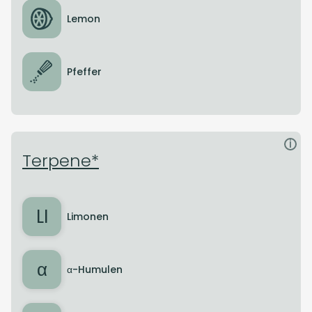
Lemon
Pfeffer
i
Terpene*
LI
Limonen
α
α-Humulen