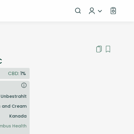
C
CBD:
1%
i
Unbestrahlt
s and Cream
Kanada
mbus Health