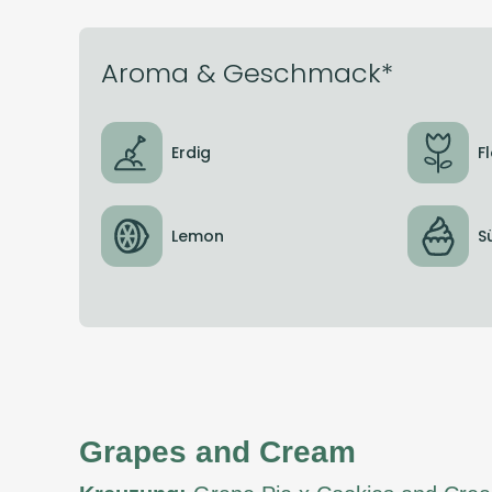
Aroma & Geschmack*
Erdig
F
Lemon
S
Grapes and Cream