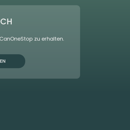
ICH
dCanOneStop zu erhalten.
EN