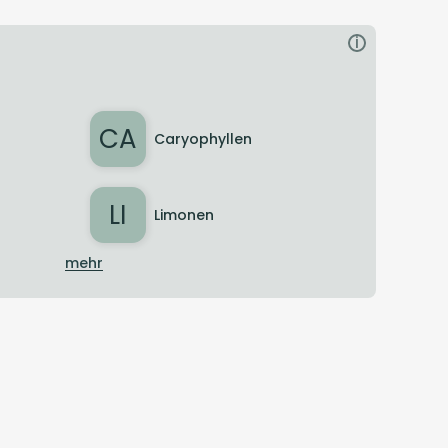
i
CA
Caryophyllen
LI
Limonen
mehr