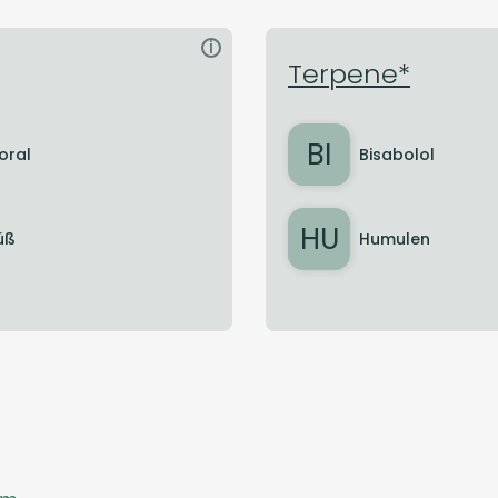
i
Terpene*
BI
loral
Bisabolol
HU
üß
Humulen