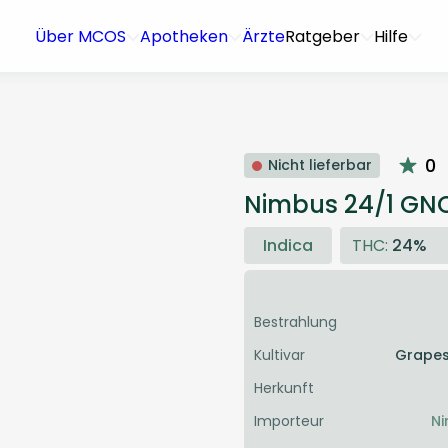
Über MCOS
Apotheken
Ärzte
Ratgeber
Hilfe
0
Nicht lieferbar
Nimbus 24/1 GN
Indica
THC:
24%
Bestrahlung
Kultivar
Grape
Herkunft
Importeur
Ni