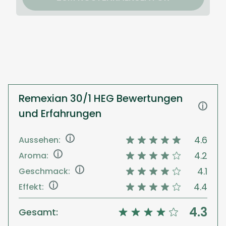
Remexian 30/1 HEG Bewertungen
i
und Erfahrungen
i
4.6
Aussehen:
i
4.2
Aroma:
i
4.1
Geschmack:
i
4.4
Effekt:
4.3
Gesamt: