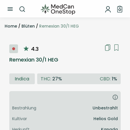
Home
/
Blüten
/
Remexian 30/1 HEG
4.3
Remexian 30/1 HEG
Indica
THC:
27%
CBD:
1%
i
Bestrahlung
Unbestrahlt
Kultivar
Helios Gold
Herkunft
Kanada