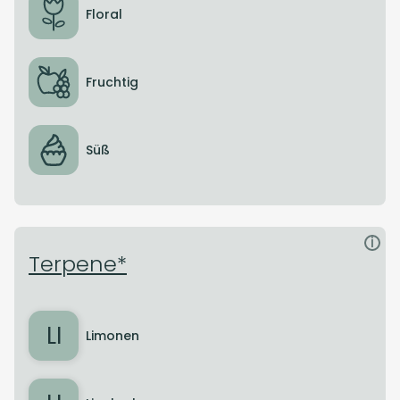
Floral
Fruchtig
Süß
i
Terpene*
LI
Limonen