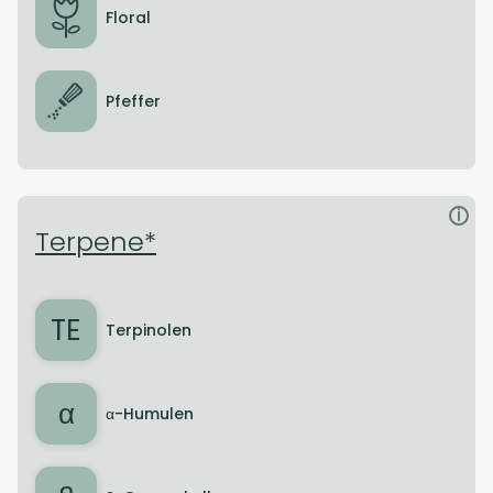
Floral
Pfeffer
i
Terpene*
TE
Terpinolen
α
α-Humulen