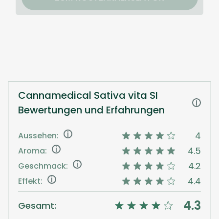
Cannamedical Sativa vita SI
i
Bewertungen und Erfahrungen
i
4
Aussehen:
i
4.5
Aroma:
i
4.2
Geschmack:
i
4.4
Effekt:
4.3
Gesamt: