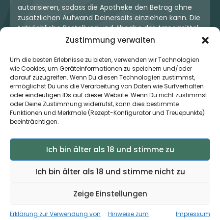
autorisieren, sodass die Apotheke den Betrag ohne
zusätzlichen Aufwand Deinerseits einziehen kann. Die
tatsächliche Bestellung und Abgabe der Arzneimittel
erfolgt jedoch ausschließlich über die jeweilige
Zustimmung verwalten
Apotheke. Der Kaufvertrag entsteht stets zwischen
Dir und der Apotheke. Unser OneStop-Service stellt
Um die besten Erlebnisse zu bieten, verwenden wir Technologien
wie Cookies, um Geräteinformationen zu speichern und/oder
kein pharmazeutisches Angebot dar, sondern dient
darauf zuzugreifen. Wenn Du diesen Technologien zustimmst,
lediglich der komfortablen Zahlungsabwicklung. Die
ermöglichst Du uns die Verarbeitung von Daten wie Surfverhalten
Nutzung ist freiwillig und hat keinerlei Einfluss auf die
oder eindeutigen IDs auf dieser Website. Wenn Du nicht zustimmst
ärztliche Therapieentscheidung oder die Wahl der
oder Deine Zustimmung widerrufst, kann dies bestimmte
verschriebenen Medikation. Apotheken sind rechtlich
Funktionen und Merkmale (Rezept-Konfigurator und Treuepunkte)
unabhängig und unterliegen den gesetzlichen
beeinträchtigen.
Vorgaben zur Arzneimittelabgabe.
Ich bin älter als 18 und stimme zu
© 2026 MedCanOneStop (MCOS GmbH) - Alle Rechte
Ich bin älter als 18 und stimme nicht zu
vorbehalten.
Zeige Einstellungen
Erklärung zur Verwendung von
Hinweise zum
Impressum