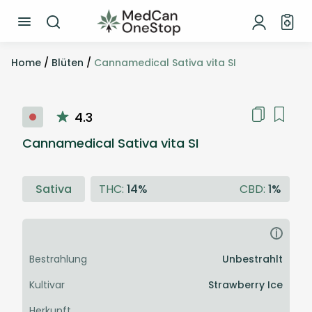
Home
/
Blüten
/
Cannamedical Sativa vita SI
4.3
Cannamedical Sativa vita SI
Sativa
THC:
14%
CBD:
1%
i
Bestrahlung
Unbestrahlt
Kultivar
Strawberry Ice
Herkunft