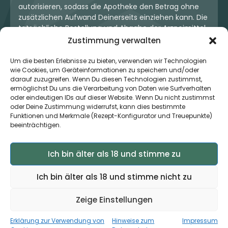
autorisieren, sodass die Apotheke den Betrag ohne
zusätzlichen Aufwand Deinerseits einziehen kann. Die
tatsächliche Bestellung und Abgabe der Arzneimittel
erfolgt jedoch ausschließlich über die jeweilige
Zustimmung verwalten
Apotheke. Der Kaufvertrag entsteht stets zwischen
Dir und der Apotheke. Unser OneStop-Service stellt
Um die besten Erlebnisse zu bieten, verwenden wir Technologien
wie Cookies, um Geräteinformationen zu speichern und/oder
kein pharmazeutisches Angebot dar, sondern dient
darauf zuzugreifen. Wenn Du diesen Technologien zustimmst,
lediglich der komfortablen Zahlungsabwicklung. Die
ermöglichst Du uns die Verarbeitung von Daten wie Surfverhalten
Nutzung ist freiwillig und hat keinerlei Einfluss auf die
oder eindeutigen IDs auf dieser Website. Wenn Du nicht zustimmst
ärztliche Therapieentscheidung oder die Wahl der
oder Deine Zustimmung widerrufst, kann dies bestimmte
verschriebenen Medikation. Apotheken sind rechtlich
Funktionen und Merkmale (Rezept-Konfigurator und Treuepunkte)
unabhängig und unterliegen den gesetzlichen
beeinträchtigen.
Vorgaben zur Arzneimittelabgabe.
Ich bin älter als 18 und stimme zu
© 2026 MedCanOneStop (MCOS GmbH) - Alle Rechte
Ich bin älter als 18 und stimme nicht zu
vorbehalten.
Zeige Einstellungen
Erklärung zur Verwendung von
Hinweise zum
Impressum
×
Zur App ›
Jetzt auch als App verfügbar