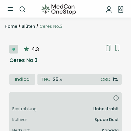
Home
/
Blüten
/
Ceres No.3
4.3
Ceres No.3
Indica
THC:
25%
CBD:
1%
i
Bestrahlung
Unbestrahlt
Kultivar
Space Dust
Herkunft
Kanada