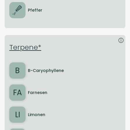
Pfeffer
i
Terpene*
B
B-Caryophyllene
FA
Farnesen
LI
Limonen