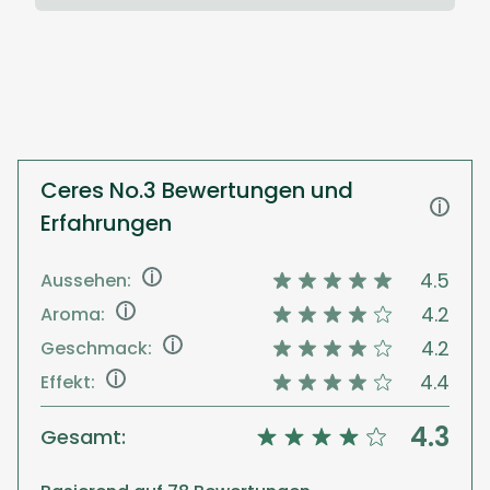
Ceres No.3 Bewertungen und
i
Erfahrungen
i
4.5
Aussehen:
i
4.2
Aroma:
i
4.2
Geschmack:
i
4.4
Effekt:
4.3
Gesamt: