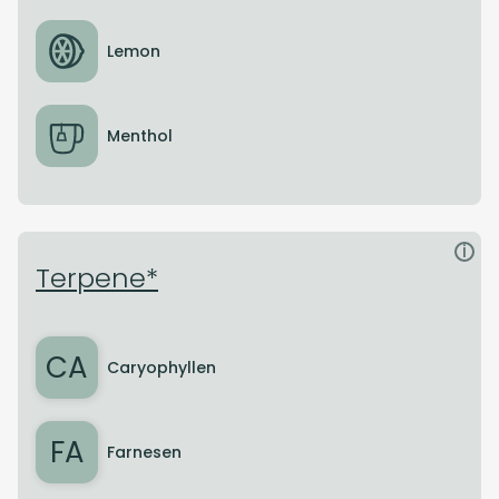
Lemon
Menthol
i
Terpene*
CA
Caryophyllen
FA
Farnesen