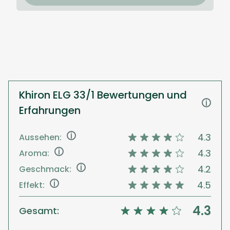
Khiron ELG 33/1 Bewertungen und
i
Erfahrungen
i
4.3
Aussehen:
i
4.3
Aroma:
i
4.2
Geschmack:
i
4.5
Effekt:
4.3
Gesamt: