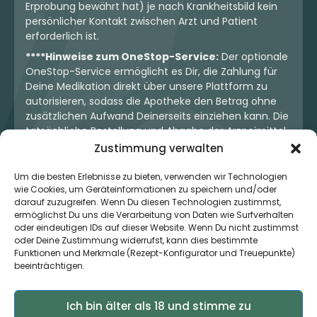
Erprobung bewährt hat) je nach Krankheitsbild kein
persönlicher Kontakt zwischen Arzt und Patient
erforderlich ist.
****Hinweise zum OneStop-Service:
Der optionale
OneStop-Service ermöglicht es Dir, die Zahlung für
Deine Medikation direkt über unsere Plattform zu
autorisieren, sodass die Apotheke den Betrag ohne
zusätzlichen Aufwand Deinerseits einziehen kann. Die
tatsächliche Bestellung und Abgabe der Arzneimittel
erfolgt jedoch ausschließlich über die jeweilige
Zustimmung verwalten
Apotheke. Der Kaufvertrag entsteht stets zwischen
Dir und der Apotheke. Unser OneStop-Service stellt
Um die besten Erlebnisse zu bieten, verwenden wir Technologien
kein pharmazeutisches Angebot dar, sondern dient
wie Cookies, um Geräteinformationen zu speichern und/oder
darauf zuzugreifen. Wenn Du diesen Technologien zustimmst,
lediglich der komfortablen Zahlungsabwicklung. Die
ermöglichst Du uns die Verarbeitung von Daten wie Surfverhalten
Nutzung ist freiwillig und hat keinerlei Einfluss auf die
oder eindeutigen IDs auf dieser Website. Wenn Du nicht zustimmst
ärztliche Therapieentscheidung oder die Wahl der
oder Deine Zustimmung widerrufst, kann dies bestimmte
verschriebenen Medikation. Apotheken sind rechtlich
Funktionen und Merkmale (Rezept-Konfigurator und Treuepunkte)
unabhängig und unterliegen den gesetzlichen
beeinträchtigen.
Vorgaben zur Arzneimittelabgabe.
Ich bin älter als 18 und stimme zu