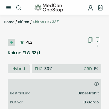
Home
/
Blüten
/
Khiron ELG 33/1
4.3
1
Khiron ELG 33/1
Hybrid
THC:
33%
CBD:
1%
i
Bestrahlung
Unbestrahlt
Kultivar
El Gordo