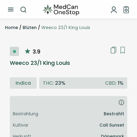
Home
/
Blüten
/
Weeco 23/1 King Louis
3.9
Weeco 23/1 King Louis
Indica
THC:
23%
CBD:
1%
i
Bestrahlung
Bestrahlt
Kultivar
Cali Sunset
Herkunft
Dänemark