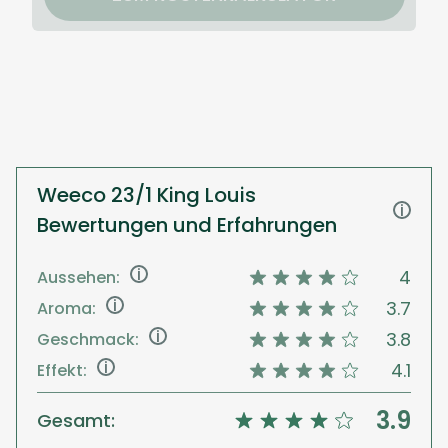
Weeco 23/1 King Louis
i
Bewertungen und Erfahrungen
i
4
Aussehen:
i
3.7
Aroma:
i
3.8
Geschmack:
i
4.1
Effekt:
3.9
Gesamt: