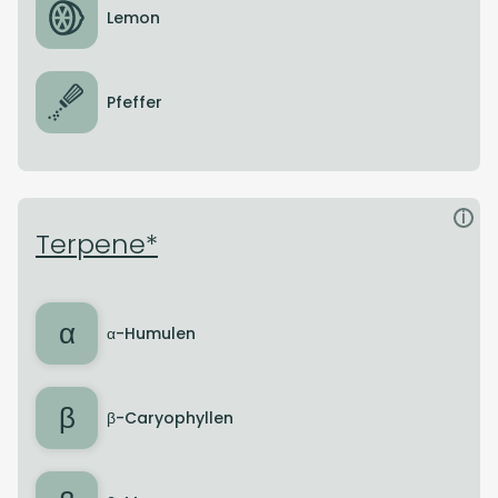
Lemon
Pfeffer
i
Terpene*
α
α-Humulen
β
β-Caryophyllen