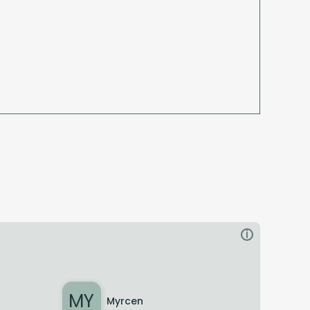
i
MY
Myrcen