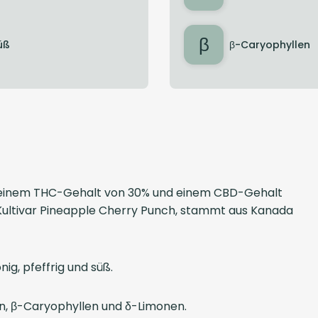
β
üß
β-Caryophyllen
it einem THC-Gehalt von 30% und einem CBD-Gehalt
 Kultivar Pineapple Cherry Punch, stammt aus Kanada
ig, pfeffrig und süß.
en, β-Caryophyllen und δ-Limonen.