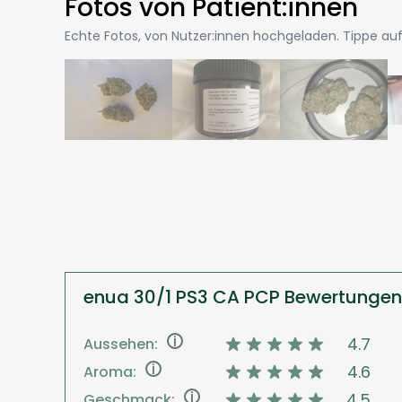
Fotos von Patient:innen
Echte Fotos, von Nutzer:innen hochgeladen. Tippe auf 
enua 30/1 PS3 CA PCP Bewertungen
i
4.7
Aussehen:
i
4.6
Aroma:
i
4.5
Geschmack: