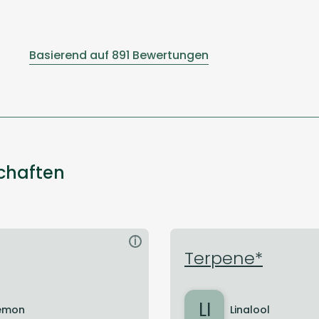
Basierend auf 891 Bewertungen
schaften
i
Terpene*
LI
emon
Linalool