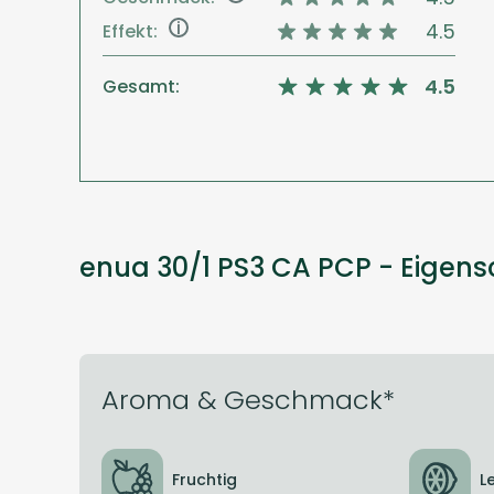
i
4.5
Effekt:
4.5
Gesamt:
enua 30/1 PS3 CA PCP - Eigen
Aroma & Geschmack*
Fruchtig
L