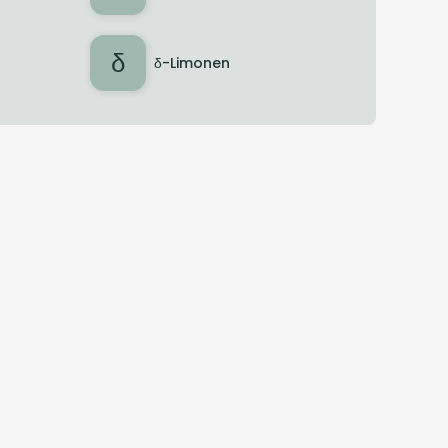
δ
δ-Limonen