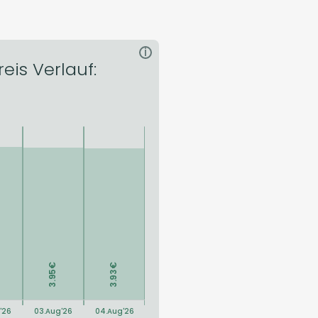
i
eis Verlauf: