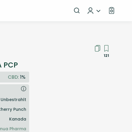
121
A PCP
CBD:
1%
i
Unbestrahlt
Cherry Punch
Kanada
nua Pharma